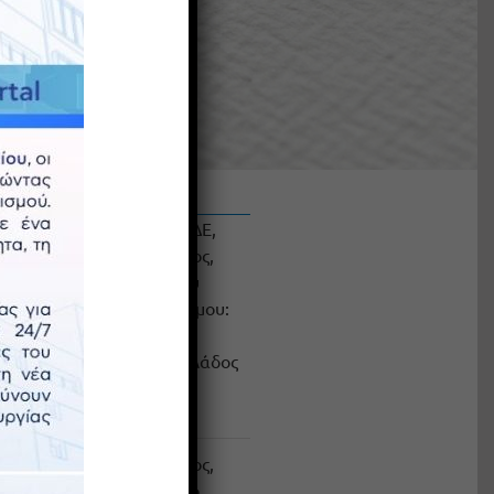
Πρόσφατα άρθρα
Ο Πρόεδρος του ΤΜΕΔΕ,
Κωνσταντίνος Μακέδος,
στο 7ο OT FORUM του
Οικονομικού Ταχυδρόμου:
Αναπτυξιακός
πολλαπλασιαστής ο κλάδος
υποδομών και
κατασκευών
Κωνσταντίνος Μακέδος,
Πρόεδρος ΤΜΕΔΕ, στο