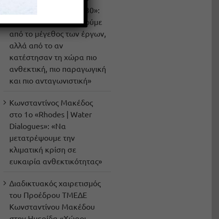
συνέδριο «Ελλάδα 2030»:
«Το 2030 δεν θα κριθούμε
από το μέγεθος των έργων,
αλλά από το αν
κατέστησαν τη χώρα πιο
ανθεκτική, πιο παραγωγική
και πιο ανταγωνιστική»
Κωνσταντίνος Μακέδος
στο 1ο «Rhodes | Water
Dialogues»: «Να
μετατρέψουμε την
κλιματική κρίση σε
ευκαιρία ανθεκτικότητας»
Διαδικτυακός χαιρετισμός
του Προέδρου ΤΜΕΔΕ
Κωνσταντίνου Μακέδου
στην Ημερίδα «Χώροι