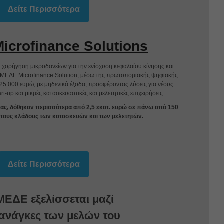
Δείτε Περισσότερα
crofinance Solutions
 η χορήγηση μικροδανείων για την ενίσχυση κεφαλαίου κίνησης και
ΜΕΔΕ Microfinance Solution, μέσω της πρωτοποριακής ψηφιακής
5.000 ευρώ, με μηδενικά έξοδα, προσφέροντας λύσεις για νέους
art-up και μικρές κατασκευαστικές και μελετητικές επιχειρήσεις.
ίας, δόθηκαν περισσότερα από 2,5 εκατ. ευρώ σε πάνω από 150
 τους κλάδους των κατασκευών και των μελετητών.
Δείτε Περισσότερα
ΜΕΔΕ εξελίσσεται μαζί
ς ανάγκες των μελών του