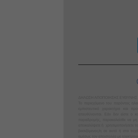
ΔΗΛΩΣΗ ΑΠΟΠΟΙΗΣΗΣ ΕΥΘΥΝΗΣ
Το περιεχόμενο του παρόντος ηλε
εμπιστευτικό χαρακτήρα και πρ
απευθύνονται. Εάν δεν είστε ο κ
παραδρομής, παρακαλείσθε να μη 
αποκαλύψετε ή χρησιμοποιήσετε το
βασιζόμενος/η σε αυτό ή στα τυχ
αμέσως τον αποστολέα με ηλεκτρονικ