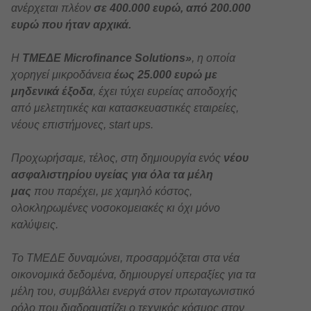
ανέρχεται πλέον
σε 400.000 ευρώ, από 200.000
ευρώ που ήταν αρχικά.
Η
ΤΜΕΔΕ Microfinance Solutions»
, η οποία
χορηγεί μικροδάνεια
έως 25.000 ευρώ με
μηδενικά έξοδα
, έχει τύχει ευρείας αποδοχής
από μελετητικές και κατασκευαστικές εταιρείες,
νέους επιστήμονες, start ups.
Προχωρήσαμε, τέλος, στη δημιουργία ενός
νέου
ασφαλιστηρίου υγείας για όλα τα μέλη
μας
που παρέχει, με χαμηλό κόστος,
ολοκληρωμένες νοσοκομειακές κι όχι μόνο
καλύψεις.
Το ΤΜΕΔΕ δυναμώνει, προσαρμόζεται στα νέα
οικονομικά δεδομένα, δημιουργεί υπεραξίες για τα
μέλη του, συμβάλλει ενεργά στον πρωταγωνιστικό
ρόλο που διαδραματίζει ο τεχνικός κόσμος στον