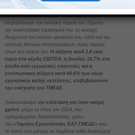
Πριν από λίγες ημέρες παρουσιάσαμε τα
οικονομικά αποτελέσματα του 2022, τα οποία
επιβεβαίωσαν την ανοδική πορεία του Ταμείου,
την αναπτυξιακή στρατηγική του, τη συνεχή
διεύρυνση του κύκλου εργασιών του, αλλά και την
επίτευξη θετικών αποτελεσμάτων, προς όφελος
όλων των μελών του.
Η αύξηση κατά 2,8 εκατ.
ευρώ στα κέρδη EBITDA, η άνοδος 18,7% στα
έσοδα από εγγυητικές επιστολές και η
εντυπωσιακή αύξηση κατά 60,6% των νέων
εγγυητικών καλής εκτέλεσης, επιβεβαιώνουν
την ενίσχυση του ΤΜΕΔΕ.
Ανακοινώσαμε τ
ην επέκταση για έναν ακόμη
χρόνο
, μέχρι το τέλος του 2024, του
προγράμματος δανειοδότησης, μέσω
του
«Ταμείου Εγγυοδοσίας ΕΑΤ-ΤΜΕΔΕ»
ενώ
το ποσό που μπορεί να λαμβάνει κάθε δικαιούχος