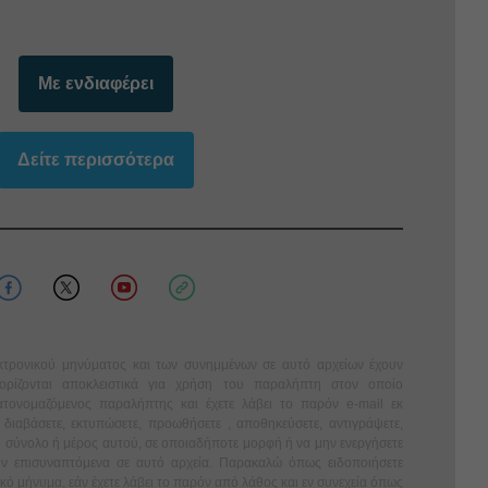
Με ενδιαφέρει
Δείτε περισσότερα
κτρονικού μηνύματος και των συνημμένων σε αυτό αρχείων έχουν
οορίζονται αποκλειστικά για χρήση του παραλήπτη στον οποίο
ατονομαζόμενος παραλήπτης και έχετε λάβει το παρόν e-mail εκ
διαβάσετε, εκτυπώσετε, προωθήσετε , αποθηκεύσετε, αντιγράψετε,
 σύνολο ή μέρος αυτού, σε οποιαδήποτε μορφή ή να μην ενεργήσετε
όν επισυναπτόμενα σε αυτό αρχεία. Παρακαλώ όπως ειδοποιήσετε
ό μήνυμα, εάν έχετε λάβει το παρόν από λάθος και εν συνεχεία όπως