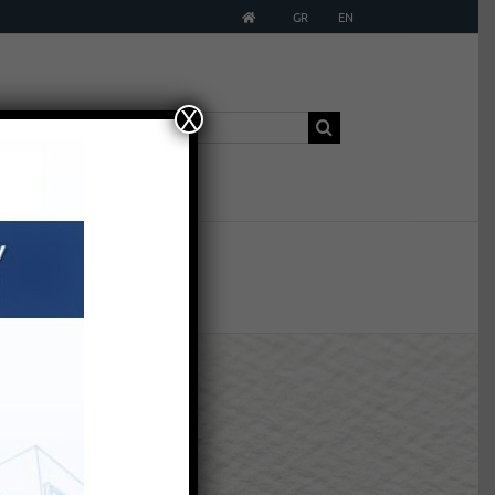
GR
EN
Χ
Αναζήτηση
έφεια
για: