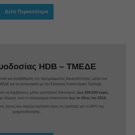
Δείτε Περισσότερα
γυοδοσίας HDB – ΤΜΕΔΕ
υνση και αναβάθμιση του προγράμματος δανειοδότησης, μέσω του
ΕΔΕ και σε συνεργασία με την Ελληνική Αναπτυξιακή Τράπεζα.
ούν να λαμβάνουν, μέσω τραπεζικού δανεισμού,
έως 400.000 ευρώ,
ρι σήμερα, ενώ το πρόγραμμα επεκτείνεται
έως το τέλος του 2024.
ούς όρους και παρέχει εγγύηση προς τις τράπεζες για το 80% της
χρηματοδότησης.