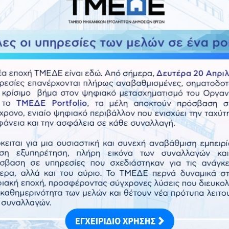
Αγαπητές/οί Συνάδελφοι