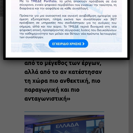
Κωνσταντίνος Μακέδος,
Πρόεδρος ΤΜΕΔΕ, στο
συνέδριο «Ελλάδα 2030»:
«Το 2030 δεν θα κριθούμε
από το μέγεθος των έργων,
αλλά από το αν κατέστησαν
τη χώρα πιο ανθεκτική, πιο
παραγωγική και πιο
ανταγωνιστική»