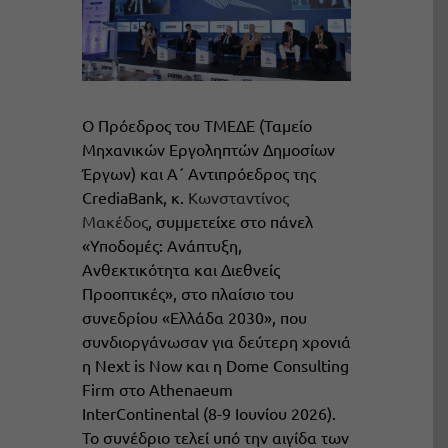
Ο Πρόεδρος του ΤΜΕΔΕ (Ταμείο
Μηχανικών Εργοληπτών Δημοσίων
Έργων) και Α΄ Αντιπρόεδρος της
CrediaBank, κ.
Κωνσταντίνος
Μακέδος
, συμμετείχε στο πάνελ
«Υποδομές: Ανάπτυξη,
Ανθεκτικότητα και Διεθνείς
Προοπτικές», στο πλαίσιο του
συνεδρίου «Ελλάδα 2030», που
συνδιοργάνωσαν για δεύτερη χρονιά
η Next is Now και η Dome Consulting
Firm στο Athenaeum
InterContinental (8-9 Ιουνίου 2026).
Το συνέδριο τελεί υπό την αιγίδα των