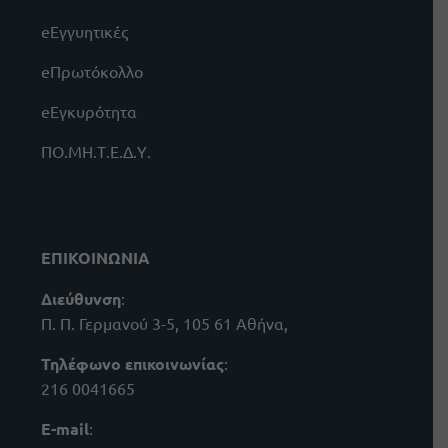
eΕγγυητικές
eΠρωτόκολλο
eΕγκυρότητα
ΠΟ.ΜΗ.Τ.Ε.Δ.Υ.
ΕΠΙΚΟΙΝΩΝΙΑ
Διεύθυνση
:
Π. Π. Γερμανού 3-5, 105 61 Αθήνα,
Τηλέφωνο επικοινωνίας
:
216 0041665
E-mail
: