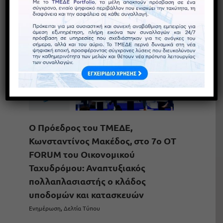
16
06, 2026
Ο Πρόεδρος του ΤΜΕΔΕ,
Κωνσταντίνος Μακέδος, στο 7ο OT
FORUM του Οικονομικού
Ταχυδρόμου: Αναπτυξιακός
πολλαπλασιαστής ο κλάδος
υποδομών και κατασκευών
Ενημέρωση
,
Δελτία Τύπου