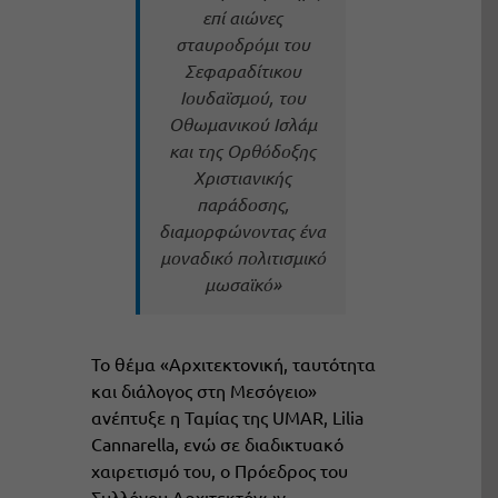
επί αιώνες
σταυροδρόμι του
Σεφαραδίτικου
Ιουδαϊσμού, του
Οθωμανικού Ισλάμ
και της Ορθόδοξης
Χριστιανικής
παράδοσης,
διαμορφώνοντας ένα
μοναδικό πολιτισμικό
μωσαϊκό»
Το θέμα «Αρχιτεκτονική, ταυτότητα
και διάλογος στη Μεσόγειο»
ανέπτυξε η Ταμίας της UMAR, Lilia
Cannarella, ενώ σε διαδικτυακό
χαιρετισμό του, ο Πρόεδρος του
Συλλόγου Αρχιτεκτόνων,