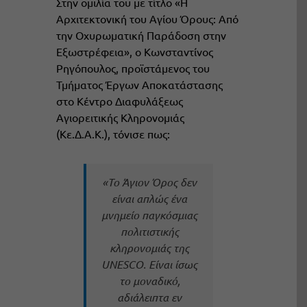
Στην ομιλία του με τίτλο «Η
Αρχιτεκτονική του Αγίου Όρους: Από
την Οχυρωματική Παράδοση στην
Εξωστρέφεια», ο Κωνσταντίνος
Ρηγόπουλος, προϊστάμενος του
Τμήματος Έργων Αποκατάστασης
στο Κέντρο Διαφυλάξεως
Αγιορειτικής Κληρονομιάς
(Κε.Δ.Α.Κ.), τόνισε πως:
«
Το Άγιον Όρος δεν
είναι απλώς ένα
μνημείο παγκόσμιας
πολιτιστικής
κληρονομιάς της
UNESCO. Είναι ίσως
το μοναδικό,
αδιάλειπτα εν