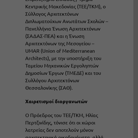
Κεντρικής Μακεδονίας (ΤΕΕ/ΤΚΜ), ο
Σύλλογος Αρχιτεκτόνων
Διπλωματούχων Ανωτάτων Σχολών –
Πανελλήνια Ένωση Αρχιτεκτόνων
(ΣΑΔΑΣ-ΠΕΑ) και η Ένωση
Αρχιτεκτόνων της Μεσογείου –
UMAR (Union of Mediterranean
Architects), με την υποστήριξη του
Ταμείου Μηχανικών Εργοληπτών
Δημοσίων Έργων (ΤΜΕΔΕ) και του
Συλλόγου Αρχιτεκτόνων
Θεσσαλονίκης (ΣΑΘ).
Χαιρετισμοί διοργανωτών
Ο Πρόεδρος του ΤΕΕ/ΤΚΜ, Ηλίας
Περτζινίδης, τόνισε ότι οι χώροι
λατρείας δεν αποτελούν μόνον
αρχιτεκτονικά οικοδομήματα, αλλά