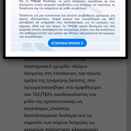
του ΤΕΕ/ΤΚΜ – «Η
αρχιτεκτονική είναι μια
παγκόσμια γλώσσα»
Ο Πρόεδρος του ΤΜΕΔΕ,
Κωνσταντίνος Μακέδος, απηύθυνε
διαδικτυακό χαιρετισμό στην
επιστημονική ημερίδα «Χώροι
Λατρείας στη Μεσόγειο», την πρώτη
ημέρα της τριήμερης δράσης, που
πραγματοποιήθηκε στο αμφιθέατρο
του ΤΕΕ/ΤΚΜ, αναδεικνύοντας τον
ρόλο της αρχιτεκτονικής ως
παγκόσμιας γλώσσας
διαπολιτισμικού διαλόγου και τη
σημασία των χώρων λατρείας ως
μνημείων πολιτιστικής κληρονομιάς