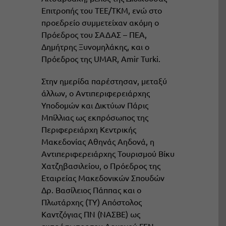
Επιτροπής του ΤΕΕ/ΤΚΜ, ενώ στο
προεδρείο συμμετείχαν ακόμη ο
Πρόεδρος του ΣΑΔΑΣ – ΠΕΑ,
Δημήτρης Ξυνομηλάκης, και ο
Πρόεδρος της UMAR, Amir Turki.
Στην ημερίδα παρέστησαν, μεταξύ
άλλων, ο Αντιπεριφερειάρχης
Υποδομών και Δικτύων Πάρις
Μπίλλιας ως εκπρόσωπος της
Περιφερειάρχη Κεντρικής
Μακεδονίας Αθηνάς Αηδονά, η
Αντιπεριφερειάρχης Τουρισμού Βίκυ
Χατζηβασιλείου, ο Πρόεδρος της
Εταιρείας Μακεδονικών Σπουδών
Δρ. Βασίλειος Πάππας και ο
Πλωτάρχης (ΤΥ) Απόστολος
Καντζόγιας ΠΝ (ΝΑΣΒΕ) ως
εκπρόσωπος του Αρχηγού ΓΕΝ,