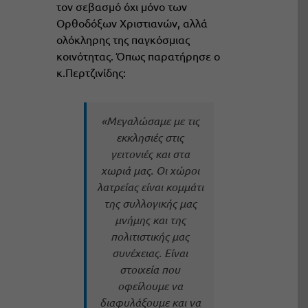
τον σεβασμό όχι μόνο των
Ορθοδόξων Χριστιανών, αλλά
ολόκληρης της παγκόσμιας
κοινότητας. Όπως παρατήρησε ο
κ.Περτζινίδης
:
«Μεγαλώσαμε με τις
εκκλησιές στις
γειτονιές και στα
χωριά μας. Οι χώροι
λατρείας είναι κομμάτι
της συλλογικής μας
μνήμης και της
πολιτιστικής μας
συνέχειας. Είναι
στοιχεία που
οφείλουμε να
διαφυλάξουμε και να