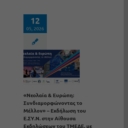
12
05, 2026
«Νεολαία & Ευρώπη:
Συνδιαμορφώνοντας το
Μέλλον» – Εκδήλωση του
Ε.ΣΥ.Ν. στην Αίθουσα
Εκδηλώσεων του ΤΜΕΔΕ, με