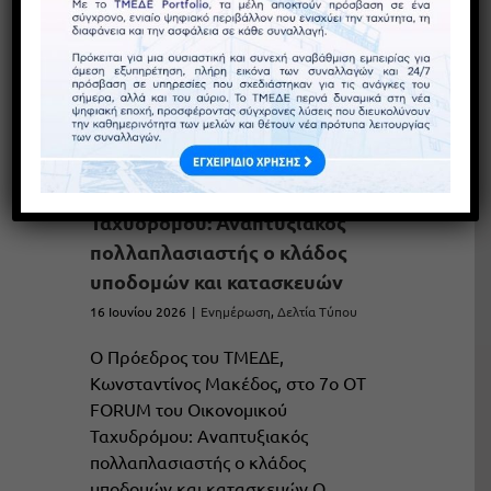
Ο Πρόεδρος του ΤΜΕΔΕ,
Κωνσταντίνος Μακέδος, στο 7ο
OT FORUM του Οικονομικού
Ταχυδρόμου: Αναπτυξιακός
πολλαπλασιαστής ο κλάδος
υποδομών και κατασκευών
16 Ιουνίου 2026
|
Ενημέρωση
,
Δελτία Τύπου
Ο Πρόεδρος του ΤΜΕΔΕ,
Κωνσταντίνος Μακέδος, στο 7ο OT
FORUM του Οικονομικού
Ταχυδρόμου: Αναπτυξιακός
πολλαπλασιαστής ο κλάδος
υποδομών και κατασκευών Ο