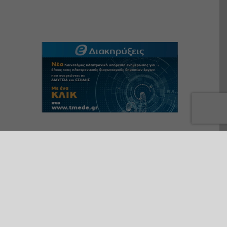
Πρόσφατα άρθρα
Ο Πρόεδρος του ΤΜΕΔΕ,
Κωνσταντίνος Μακέδος, στο 7ο
OT FORUM του Οικονομικού
Ταχυδρόμου: Αναπτυξιακός
πολλαπλασιαστής ο κλάδος