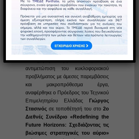
Στην πορεία του ολοκληρωμένου
πολεοδομικού σχεδιασμού για πρώτη
φορά στην Ελλάδα, στο έργο για την
έγκαιρη πρόβλεψη πλημμυρών, το
Εθνικό Μητρώο Υποδομών για τη
συντήρηση των έργων, καθώς και την
αντιμετώπιση του κυκλοφοριακού
προβλήματος με άμεσες παρεμβάσεις
και μακροπρόθεσμα έργα,
αναφέρθηκε ο Πρόεδρος του Τεχνικού
Επιμελητηρίου Ελλάδας
Γιώργος
Στασινός
σε τοποθέτησή του στο
2ο
Διεθνές Συνέδριο «Redefining the
Future Horizons: Σχεδιάζοντας τις
βιώσιμες στρατηγικές του αύριο»