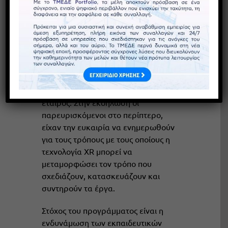
Με μεγάλη επιτυχία ολοκληρώθηκε
το απόγευμα της Τρίτης 9
Σεπτεμβρίου, στο κοινό περίπτερο
του ΤΕΕ με το ΤΜΕΔΕ, στην 89
η
ΔΕΘ,
δράση στο πλαίσιο του ευρωπαϊκού
έργου Erasmus +
Alliance4XR
, στο
οποίο συμμετέχει το ΤΕΕ/ΤΚΜ ως
εταίρος. Στην εκδήλωση οι
παρευρισκόμενοι στο περίπτερο,
είχαν την ευκαιρία να ενημερωθούν
για τους τρόπους με τους οποίους η
τεχνολογία XR μπορεί να
μεταμορφώσει τον τρόπο που
σχεδιάζουν, κατασκευάζουν και
συντηρούν τα έργα.
Στόχος του προγράμματος είναι η
ενδυνάμωση των εκπαιδευτικών