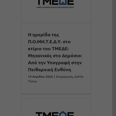
H ημερίδα της
Π.Ο.ΜΗ.Τ.Ε.Δ.Υ. στο
κτίριο του ΤΜΕΔΕ:
Μηχανικός στο Δημόσιο:
Από την Υπογραφή στην
Πειθαρχική Ευθύνη
14 Απριλίου 2026
|
Ενημέρωση
,
Δελτία
Τύπου