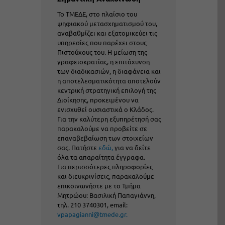
Το ΤΜΕΔΕ, στο πλαίσιο του
ψηφιακού μετασχηματισμού του,
αναβαθμίζει και εξατομικεύει τις
υπηρεσίες που παρέχει στους
Πιστούχους του. Η μείωση της
γραφειοκρατίας, η επιτάχυνση
των διαδικασιών, η διαφάνεια και
η αποτελεσματικότητα αποτελούν
κεντρική στρατηγική επιλογή της
Διοίκησης, προκειμένου να
ενισχυθεί ουσιαστικά ο Κλάδος.
Για την καλύτερη εξυπηρέτησή σας
παρακαλούμε να προβείτε σε
επαναβεβαίωση των στοιχείων
σας. Πατήστε
εδώ
,
για να δείτε
όλα τα απαραίτητα έγγραφα.
Για περισσότερες πληροφορίες
και διευκρινίσεις, παρακαλούμε
επικοινωνήστε με το Τμήμα
Μητρώου: Βασιλική Παπαγιάννη,
τηλ. 210 3740301, email:
vpapagianni@tmede.gr
.