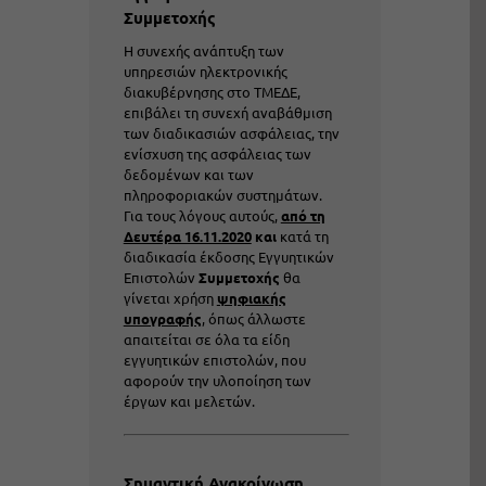
Συμμετοχής
Η συνεχής ανάπτυξη των
υπηρεσιών ηλεκτρονικής
διακυβέρνησης στο ΤΜΕΔΕ,
επιβάλει τη συνεχή αναβάθμιση
των διαδικασιών ασφάλειας, την
ενίσχυση της ασφάλειας των
δεδομένων και των
πληροφοριακών συστημάτων.
Για τους λόγους αυτούς,
από τη
Δευτέρα 16.11.2020
και
κατά τη
διαδικασία έκδοσης Εγγυητικών
Επιστολών
Συμμετοχής
θα
γίνεται χρήση
ψηφιακής
υπογραφής
, όπως άλλωστε
απαιτείται σε όλα τα είδη
εγγυητικών επιστολών, που
αφορούν την υλοποίηση των
έργων και μελετών.
Σημαντική Ανακοίνωση