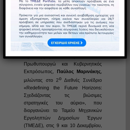
Επενδύσεις που ξεπερνούν τα 68
δισεκατομμύρια ευρώ, στο πλαίσιο
των περιφερειακών σχεδίων
ανάπτυξης, καλείται να υλοποιήσει η
χώρα μας ως το 2030, όπως είπε ο
Υφυπουργός παρά τω
Πρωθυπουργώ και Κυβερνητικός
Εκπρόσωπος,
Παύλος Μαρινάκης
,
ο
μιλώντας στο 2
Διεθνές Συνέδριο
«Redefining the Future Horizons:
Σχεδιάζοντας τις βιώσιμες
στρατηγικές του αύριο», που
διοργανώνει το Ταμείο Μηχανικών
Εργοληπτών Δημοσίων Έργων
(ΤΜΕΔΕ), στις 9 και 10 Δεκεμβρίου,