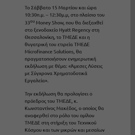
Το Σάββατο 15 Μαρτίου και ώρα
10:30π.μ. – 12:30μ.μ, στο πλαίσιο του
ου
33
Money Show, που θα διεξαχθεί
στο ξενοδοχείο Hyatt Regency στη
Θεσσαλονίκη, το ΤΜΕΔΕ και η
θυγατρική του ετιρεία ΤΜΕΔΕ
Microfinance Solutions, θα
πραγματοποιήσουν ενημερωτική
εκδήλωση με θέμα: «Άμεσες Λύσεις
με Σύγχρονα Χρηματοδοτικά
Εργαλεία».
Την εκδήλωση θα προλογίσει ο
πρόεδρος του ΤΜΕΔΕ, κ.
Κωνσταντίνος Μακέδος, ο οποίος θα
αναφερθεί στο ρόλο του ομίλου
ΤΜΕΔΕ στη στήριξη του Τεχνικού
Κόσμου και των μικρών και μεσαίων