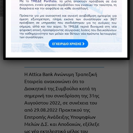
Attica Bank –
Ανασυγκρότηση
Διοικητικού Συμβουλίου –
Εκπροσώπηση της Τράπεζας
Η Attica Bank Ανώνυμη Τραπεζική
Εταιρεία ανακοινώνει ότι το
Διοικητικό της Συμβούλιο κατά τη
σημερινή του συνεδρίαση της 31ης
Αυγούστου 2022, σε συνέχεια του
από 29.08.2022 Πρακτικού της
Επιτροπής Ανάδειξης Υποψηφίων
Μελών Δ.Σ. και Αποδοχών, εξέλεξε
ως νέο εκτελεστικό μέλος του