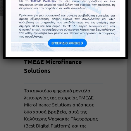
Διπλή «Χρυσή» Βράβευση
στα «Digital Finance
Awards 2024» για την
ψηφιακή εφαρμογή της
ΤΜΕΔΕ Microfinance
Solutions
Το καινοτόμο ψηφιακό μοντέλο
λειτουργίας της εταιρείας ΤΜΕΔΕ
Microfinance Solutions απέσπασε
δύο χρυσά βραβεία, αυτά της
Καλύτερης Ψηφιακής Πλατφόρμας
(Best Digital Platform) και της