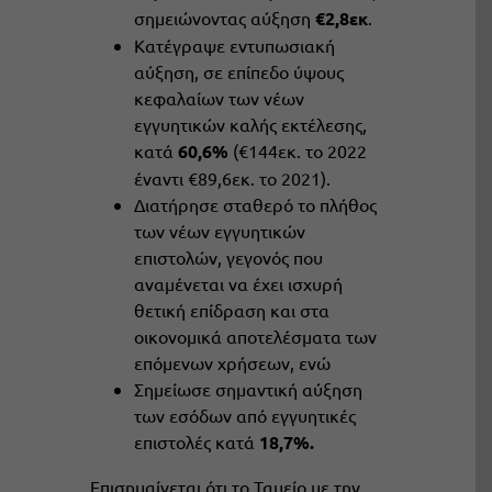
σημειώνοντας αύξηση
€2,8εκ
.
Κατέγραψε εντυπωσιακή
αύξηση, σε επίπεδο ύψους
κεφαλαίων των νέων
εγγυητικών καλής εκτέλεσης,
κατά
60,6%
(€144εκ. το 2022
έναντι €89,6εκ. το 2021).
Διατήρησε σταθερό το πλήθος
των νέων εγγυητικών
επιστολών, γεγονός που
αναμένεται να έχει ισχυρή
θετική επίδραση και στα
οικονομικά αποτελέσματα των
επόμενων χρήσεων, ενώ
Σημείωσε σημαντική αύξηση
των εσόδων από εγγυητικές
επιστολές κατά
18,7%.
Επισημαίνεται ότι το Ταμείο με την