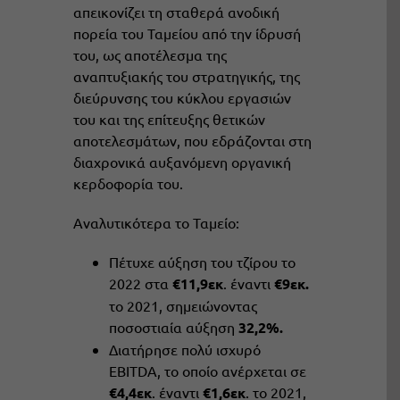
απεικονίζει τη σταθερά ανοδική
πορεία του Ταμείου από την ίδρυσή
του, ως αποτέλεσμα της
αναπτυξιακής του στρατηγικής, της
διεύρυνσης του κύκλου εργασιών
του και της επίτευξης θετικών
αποτελεσμάτων, που εδράζονται στη
διαχρονικά αυξανόμενη οργανική
κερδοφορία του.
Αναλυτικότερα το Ταμείο:
Πέτυχε αύξηση του τζίρου το
2022 στα
€11,9εκ
. έναντι
€9εκ.
το 2021, σημειώνοντας
ποσοστιαία αύξηση
32,2%.
Διατήρησε πολύ ισχυρό
EBIΤDA, το οποίο ανέρχεται σε
€4,4εκ
. έναντι
€1,6εκ
. το 2021,