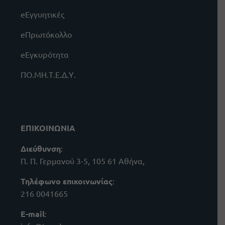
eΕγγυητικές
eΠρωτόκολλο
eΕγκυρότητα
ΠΟ.ΜΗ.Τ.Ε.Δ.Υ.
ΕΠΙΚΟΙΝΩΝΙΑ
Διεύθυνση
:
Π. Π. Γερμανού 3-5, 105 61 Αθήνα,
Τηλέφωνο επικοινωνίας
:
216 0041665
E-mail
: