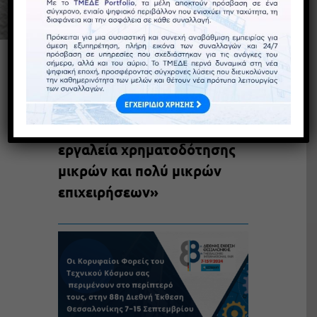
Συμμετοχή του ΤΜΕΔΕ στην
Εκδήλωση της Ελληνικής
Αναπτυξιακής Τράπεζας με
θέμα: «Νέα σύγχρονα
εργαλεία χρηματοδότησης
μικρών και πολύ μικρών
επιχειρήσεων»