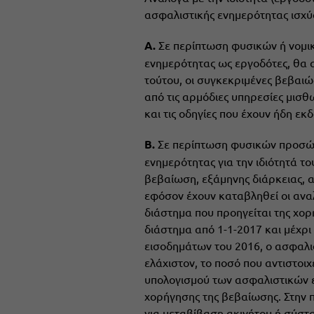
ασφαλιστικής ενημερότητας ισχύ
Α.
Σε περίπτωση φυσικών ή νομι
ενημερότητας ως εργοδότες, θα α
τούτου, οι συγκεκριμένες βεβαιώ
από τις αρμόδιες υπηρεσίες μισθ
και τις οδηγίες που έχουν ήδη εκδ
Β.
Σε περίπτωση φυσικών προσώπ
ενημερότητας για την ιδιότητά το
βεβαίωση, εξάμηνης διάρκειας, 
εφόσον έχουν καταβληθεί οι ανα
διάστημα που προηγείται της χορή
διάστημα από 1-1-2017 και μέχρ
εισοδημάτων του 2016, ο ασφαλι
ελάχιστον, το ποσό που αντιστοι
υπολογισμού των ασφαλιστικών ε
χορήγησης της βεβαίωσης. Στην 
για μεταβίβαση ακινήτου ή σύστα