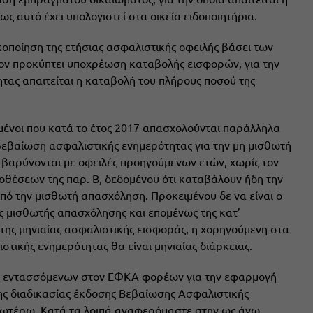
ς αυτό έχει υπολογιστεί στα οικεία ειδοποιητήρια.
ικοποίηση της ετήσιας ασφαλιστικής οφειλής βάσει των
ον προκύπτει υποχρέωση καταβολής εισφορών, για την
τας απαιτείται η καταβολή του πλήρους ποσού της
σμένοι που κατά το έτος 2017 απασχολούνται παράλληλα
βεβαίωση ασφαλιστικής ενημερότητας για την μη μισθωτή
 βαρύνονται με οφειλές προηγούμενων ετών, χωρίς τον
θέσεων της παρ. Β, δεδομένου ότι καταβάλουν ήδη την
πό την μισθωτή απασχόληση. Προκειμένου δε να είναι ο
ης μισθωτής απασχόλησης και επομένως της κατ’
της μηνιαίας ασφαλιστικής εισφοράς, η χορηγούμενη στα
ικής ενημερότητας θα είναι μηνιαίας διάρκειας.
ν εντασσόμενων στον ΕΦΚΑ φορέων για την εφαρμογή
ης διαδικασίας έκδοσης Βεβαίωσης Ασφαλιστικής
ωτέρω. Κατά τα λοιπά αναφερόμαστε στην ως άνω