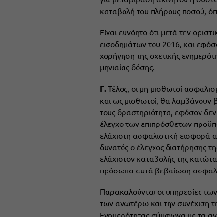
καταβολή του πλήρους ποσού, όπω
Είναι ευνόητο ότι μετά την οριστ
εισοδημάτων του 2016, και εφόσ
χορήγηση της σχετικής ενημερότη
μηνιαίας δόσης.
Γ.
Τέλος, οι μη μισθωτοί ασφαλι
και ως μισθωτοί, θα λαμβάνουν 
τους δραστηριότητα, εφόσον δεν
έλεγχο των επιπρόσθετων προϋπο
ελάχιστη ασφαλιστική εισφορά α
δυνατός ο έλεγχος διατήρησης τ
ελάχιστον καταβολής της κατώτα
πρόσωπα αυτά βεβαίωση ασφαλιστ
Παρακαλούνται οι υπηρεσίες τω
των ανωτέρω και την συνέχιση τ
Ενημερότητας σύμφωνα με τα αν