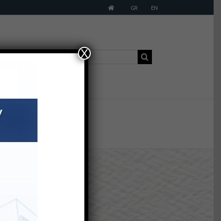
GR
EN
Χ
Αναζήτηση
έφεια
για: