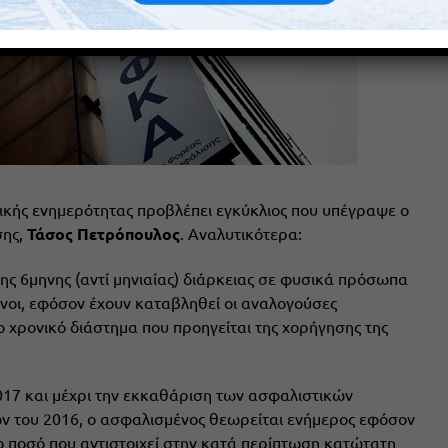
κής ενημερότητας προβλέπει εγκύκλιος που υπέγραψε ο
σης,
Τάσος
Πετρόπουλος
. Αναλυτικότερα:
ς 6μηνης (αντί μηνιαίας) διάρκειας σε φυσικά πρόσωπα
ένοι, εφόσον έχουν καταβληθεί οι αναλογούσες
ο χρονικό διάστημα που προηγείται της χορήγησης της
2017 και μέχρι την εκκαθάριση των ασφαλιστικών
ν του 2016, ο ασφαλισμένος θεωρείται ενήμερος εφόσον
 το ποσό που αντιστοιχεί στην κατά περίπτωση κατώτατη