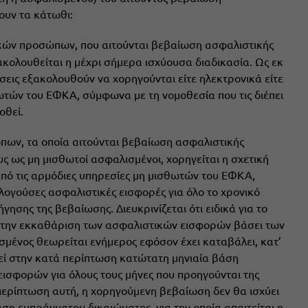
ουν τα κάτωθι:
κών προσώπων, που αιτούνται βεβαίωση ασφαλιστικής
κολουθείται η μέχρι σήμερα ισχύουσα διαδικασία. Ως εκ
σεις εξακολουθούν να χορηγούνται είτε ηλεκτρονικά είτε
ωτών του ΕΦΚΑ, σύμφωνα με τη νομοθεσία που τις διέπει
οθεί.
ων, τα οποία αιτούνται βεβαίωση ασφαλιστικής
υς ως μη μισθωτοί ασφαλισμένοι, χορηγείται η σχετική
από τις αρμόδιες υπηρεσίες μη μισθωτών του ΕΦΚΑ,
λογούσες ασφαλιστικές εισφορές για όλο το χρονικό
γησης της βεβαίωσης. Διευκρινίζεται ότι ειδικά για το
ι την εκκαθάριση των ασφαλιστικών εισφορών βάσει των
σμένος θεωρείται ενήμερος εφόσον έχει καταβάλει, κατ’
χεί στην κατά περίπτωση κατώτατη μηνιαία βάση
ισφορών για όλους τους μήνες που προηγούνται της
περίπτωση αυτή, η χορηγούμενη βεβαίωση δεν θα ισχύει
ση εμπράγματου δικαιώματος, για την οποία απαιτείται η