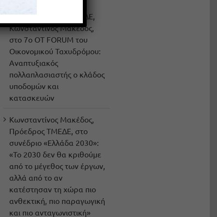
Ο Πρόεδρος του ΤΜΕΔΕ,
Κωνσταντίνος Μακέδος,
στο 7ο OT FORUM του
Οικονομικού Ταχυδρόμου:
Αναπτυξιακός
πολλαπλασιαστής ο κλάδος
υποδομών και
κατασκευών
Κωνσταντίνος Μακέδος,
Πρόεδρος ΤΜΕΔΕ, στο
συνέδριο «Ελλάδα 2030»:
«Το 2030 δεν θα κριθούμε
από το μέγεθος των έργων,
αλλά από το αν
κατέστησαν τη χώρα πιο
ανθεκτική, πιο παραγωγική
και πιο ανταγωνιστική»